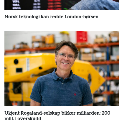
Norsk teknologi kan redde London-børsen
by
wp_admin
Ukjent Rogaland-selskap bikker milliarden: 200
mill. i overskudd
by
wp_admin