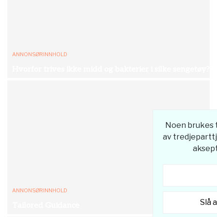
ANNONSØRINNHOLD
Hvorfor trives ikke midd og bakterier i silke sengetøy?
Noen brukes ti
av tredjeparttj
aksept
ANNONSØRINNHOLD
Slå 
Tailored Guidance