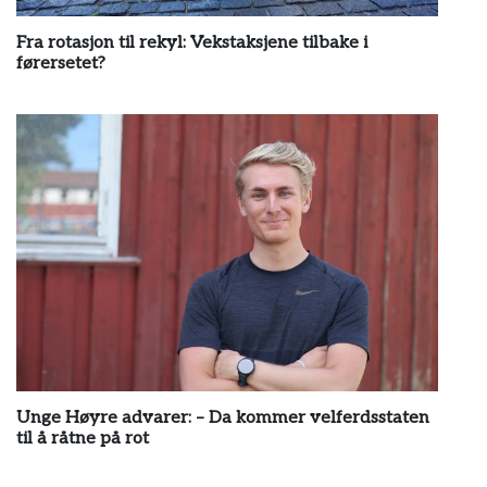
Fra rotasjon til rekyl: Vekstaksjene tilbake i
førersetet?
by
wp_admin
Unge Høyre advarer: – Da kommer velferdsstaten
til å råtne på rot
by
wp_admin