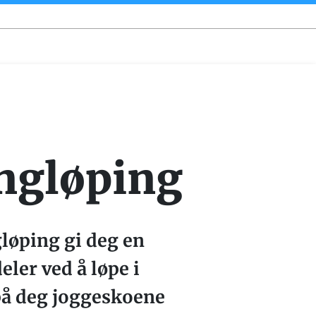
ngløping
gløping gi deg en
eler ved å løpe i
 på deg joggeskoene