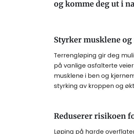
og komme deg ut i na
Styrker musklene og 
Terrengløping gir deg mul
på vanlige asfalterte veie
musklene i ben og kjernemu
styrking av kroppen og økt
Reduserer risikoen f
Løping på harde overflate