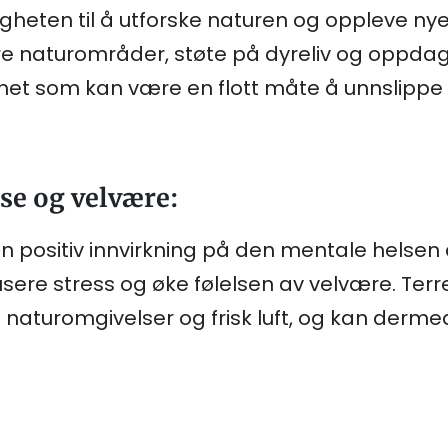
igheten til å utforske naturen og oppleve ny
e naturområder, støte på dyreliv og oppdage 
frihet som kan være en flott måte å unnslipp
se og velvære:
n positiv innvirkning på den mentale helsen di
dusere stress og øke følelsen av velvære. Ter
e naturomgivelser og frisk luft, og kan derme