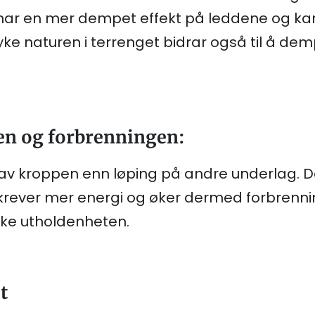
e har en mer dempet effekt på leddene og k
yke naturen i terrenget bidrar også til å de
en og forbrenningen:
av kroppen enn løping på andre underlag. D
krever mer energi og øker dermed forbrenning
øke utholdenheten.
et