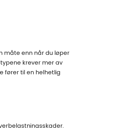
en måte enn når du løper
ngtypene krever mer av
fører til en helhetlig
overbelastningsskader.