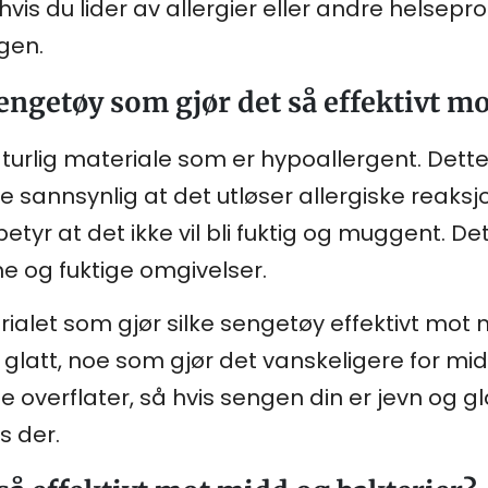
g hvis du lider av allergier eller andre helse
gen.
sengetøy som gjør det så effektivt m
aturlig materiale som er hypoallergent. Dette 
 sannsynlig at det utløser allergiske reaksjo
yr at det ikke vil bli fuktig og muggent. Det
me og fuktige omgivelser.
ialet som gjør silke sengetøy effektivt mot m
glatt, noe som gjør det vanskeligere for mi
ne overflater, så hvis sengen din er jevn og g
s der.