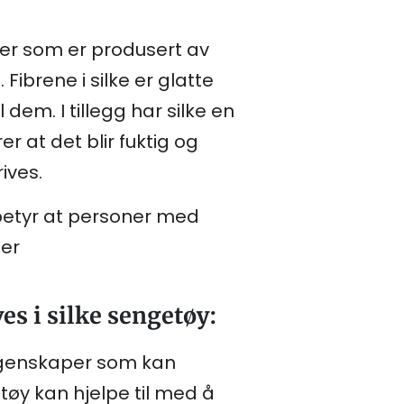
iber som er produsert av
ibrene i silke er glatte
dem. I tillegg har silke en
er at det blir fuktig og
ives.
 betyr at personer med
ner
es i silke sengetøy:
 egenskaper som kan
øy kan hjelpe til med å