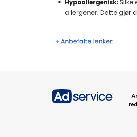
Hypoallergenisk:
Silke 
allergener. Dette gjør d
+ Anbefalte lenker:
An
red