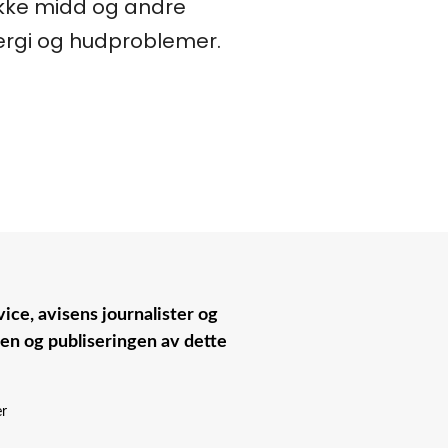
 ikke midd og andre
allergi og hudproblemer.
ice, avisens journalister og
nen og publiseringen av dette
er