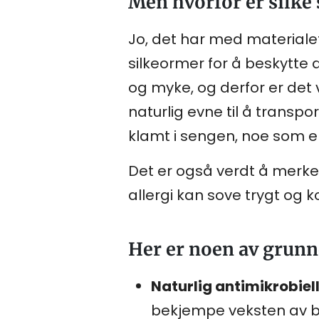
Men hvorfor er silke 
Jo, det har med materialet
silkeormer for å beskytte 
og myke, og derfor er det v
naturlig evne til å transpor
klamt i sengen, noe som er 
Det er også verdt å merke 
allergi kan sove trygt og 
Her er noen av grunne
Naturlig antimikrobiell
bekjempe veksten av ba