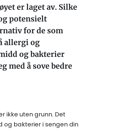
et er laget av. Silke
og potensielt
ernativ for de som
 allergi og
 midd og bakterier
deg med å sove bedre
er ikke uten grunn. Det
d og bakterier i sengen din