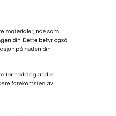
re materialer, noe som
ngen din. Dette betyr også
tasjon på huden din.
ere for midd og andre
dusere forekomsten av