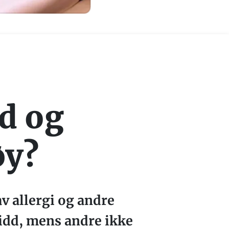
dd og
øy?
v allergi og andre
idd, mens andre ikke