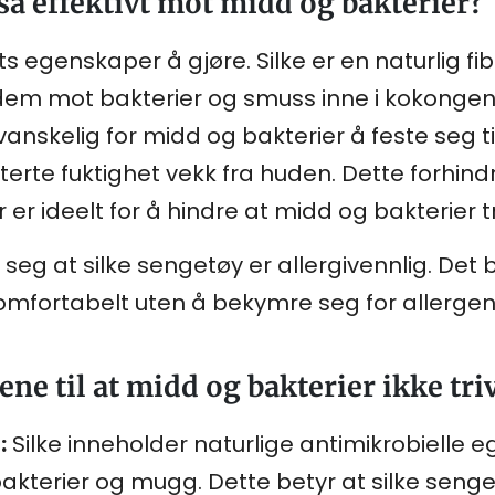
så effektivt mot midd og bakterier?
s egenskaper å gjøre. Silke er en naturlig f
dem mot bakterier og smuss inne i kokongen. F
anskelig for midd og bakterier å feste seg til 
terte fuktighet vekk fra huden. Dette forhindr
er ideelt for å hindre at midd og bakterier tr
seg at silke sengetøy er allergivennlig. Det
komfortabelt uten å bekymre seg for allerge
ne til at midd og bakterier ikke triv
:
Silke inneholder naturlige antimikrobielle
kterier og mugg. Dette betyr at silke senget