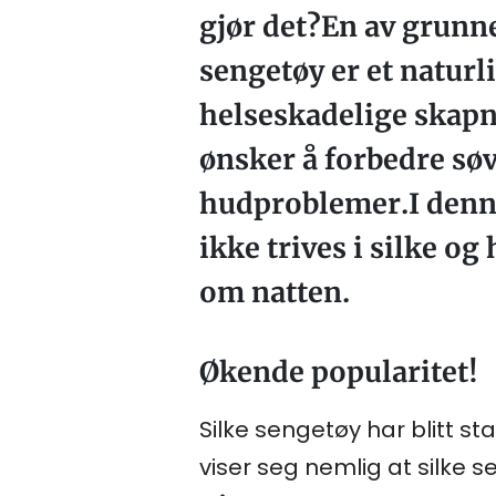
gjør det?En av grunne
sengetøy er et naturl
helseskadelige skapni
ønsker å forbedre sø
hudproblemer.I denne
ikke trives i silke o
om natten.
Økende popularitet!
Silke sengetøy har blitt s
viser seg nemlig at silke 