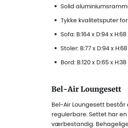
Solid aluminiumsramm
Tykke kvalitetsputer fo
Sofa: B:164 x D:94 x H:6
Stoler: B:77 x D:94 x H:6
Bord: B:120 x D:65 x H:3
Bel-Air Loungesett
Bel-Air Loungesett består a
regulerbare. Settet har en
værbestandig. Behagelige kv