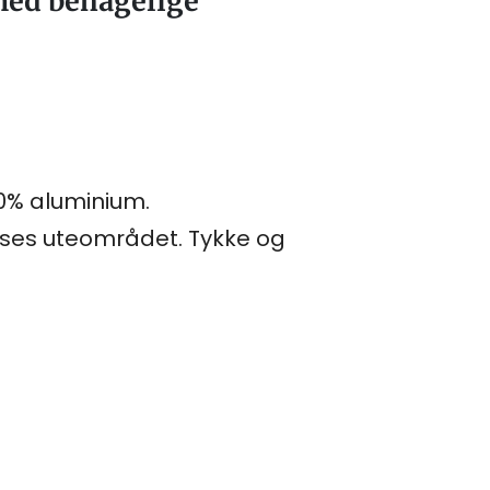
ed behagelige
00% aluminium.
sses uteområdet. Tykke og