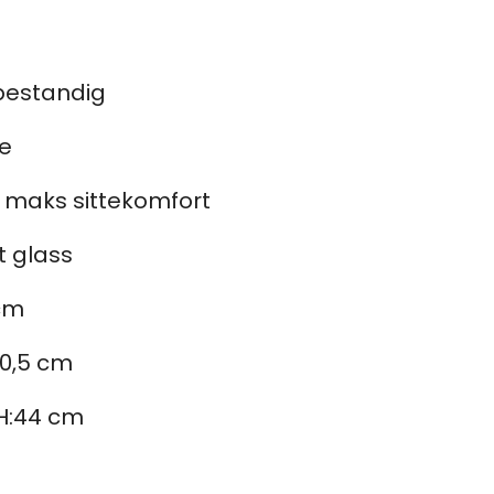
bestandig
e
r maks sittekomfort
t glass
 cm
40,5 cm
 H:44 cm