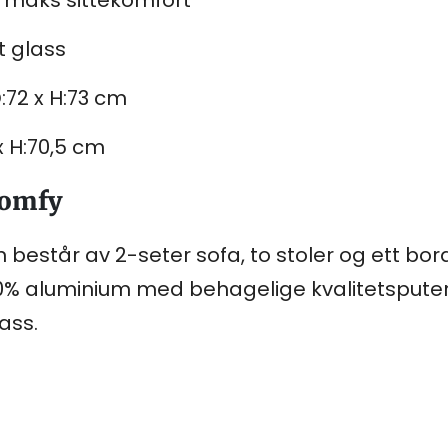
t glass
D:72 x H:73 cm
x H:70,5 cm
comfy
 består av 2-seter sofa, to stoler og ett bord
 aluminium med behagelige kvalitetsputer i o
ass.