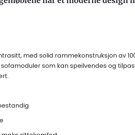
emøblene har et moderne design m
 antrasitt, med solid rammekonstruksjon av 1
o sofamoduler som kan speilvendes og tilpa
rt.
bestandig
e
r maks sittekomfort