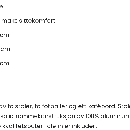
e
r maks sittekomfort
8 cm
8 cm
8 cm
v to stoler, to fotpaller og ett kafébord. St
 solid rammekonstruksjon av 100% aluminium,
alitetsputer i olefin er inkludert.