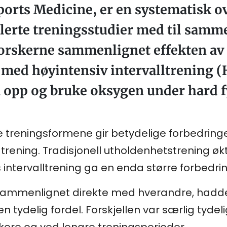
Sports Medicine, er en systematisk 
lerte treningsstudier med til samme
 Forskerne sammenlignet effekten av 
med høyintensiv intervalltrening 
a opp og bruke oksygen under hard fy
 treningsformene gir betydelige forbedringe
ening. Tradisjonell utholdenhetstrening øk
intervalltrening ga en enda større forbedri
sammenlignet direkte med hverandre, hadde
men tydelig fordel. Forskjellen var særlig tyd
kere og ved lengre treningsperioder.