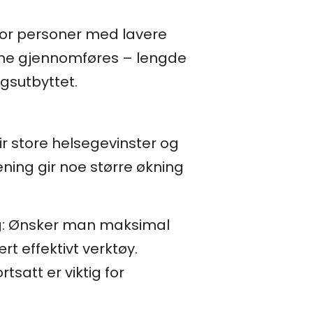
v for personer med lavere
lene gjennomføres – lengde
gsutbyttet.
ir store helsegevinster og
ening gir noe større økning
lig: Ønsker man maksimal
rt effektivt verktøy.
tsatt er viktig for