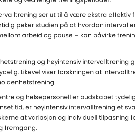
rvalltrening ser ut til å være ekstra effekti
amtidig peker studien på at hvordan interval
ellom arbeid og pause – kan påvirke trenin
hetstrening og høyintensiv intervalltrening g
elig. Likevel viser forskningen at intervalltr
holdenhetstrening.
sentre og helsepersonell er budskapet tyde
et tid, er høyintensiv intervalltrening et svæ
erne at variasjon og individuell tilpasning for
og fremgang.