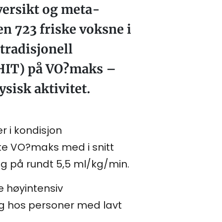
oversikt og meta-
n 723 friske voksne i
tradisjonell
(HIT) på VO?maks –
sisk aktivitet.
r i kondisjon
te VO?maks med i snitt
ng på rundt 5,5 ml/kg/min.
 høyintensiv
elig hos personer med lavt