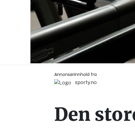
Annonsørinnhold fra
sporty.no
Den stor