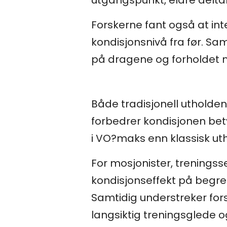
Forskerne fant også at inte
kondisjonsnivå fra før. S
på dragene og forholdet m
Både tradisjonell utholden
forbedrer kondisjonen betyd
i VO?maks enn klassisk ut
For mosjonister, trenings
kondisjonseffekt på begrens
Samtidig understreker forsk
langsiktig treningsglede 