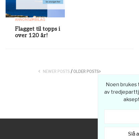
ANNONSØRBILAG
Flagget til topps i
over 120 år!
/
NEWER POSTS
OLDER POSTS
Noen brukes ti
av tredjeparttj
aksept
Slå 