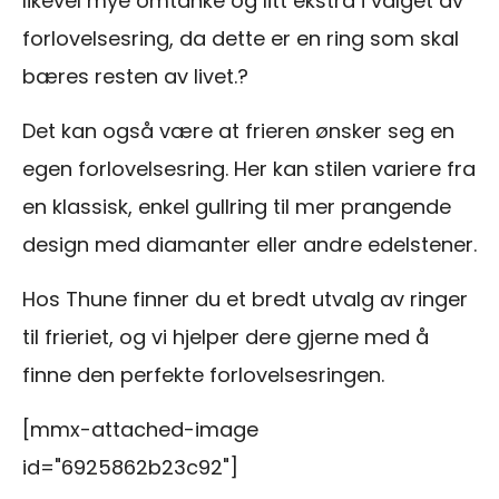
likevel mye omtanke og litt ekstra i valget av
forlovelsesring, da dette er en ring som skal
bæres resten av livet.?
Det kan også være at frieren ønsker seg en
egen forlovelsesring. Her kan stilen variere fra
en klassisk, enkel gullring til mer prangende
design med diamanter eller andre edelstener.
Hos Thune finner du et bredt utvalg av ringer
til frieriet, og vi hjelper dere gjerne med å
finne den perfekte forlovelsesringen.
[mmx-attached-image
id="6925862b23c92"]